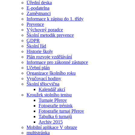
Úřední deska
E-podatelna
Zaměstnanci
Informace k zápisu do 1. třídy
Prevence
Výchovný poradce
Školní metodik prevence
GDPR
Školní řád
Historie školy
Plán rozvoje vzdělávání
Informace pro zákonné zástupce
Učební plán
Organizace školního roku
Vyučovací hodiny
Školní tělocvična
Kalendář akcí
Kroužek stolního tenisu
Turnaje Přerov
Fotografie trénink
Fotografie turnaj Přerov
Tabulka 6 turnajů
Archiv 2015
Mobilní aplikace V obraze
multistránka