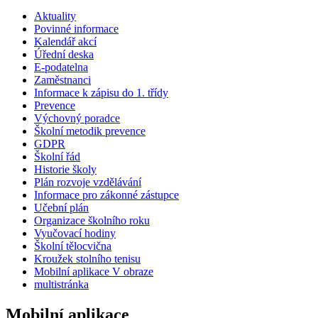
Aktuality
Povinné informace
Kalendář akcí
Úřední deska
E-podatelna
Zaměstnanci
Informace k zápisu do 1. třídy
Prevence
Výchovný poradce
Školní metodik prevence
GDPR
Školní řád
Historie školy
Plán rozvoje vzdělávání
Informace pro zákonné zástupce
Učební plán
Organizace školního roku
Vyučovací hodiny
Školní tělocvična
Kroužek stolního tenisu
Mobilní aplikace V obraze
multistránka
Mobilní aplikace