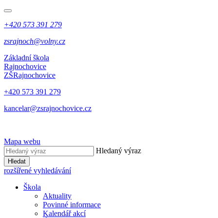
+420 573 391 279
zsrajnoch@volny.cz
Základní škola
Rajnochovice
ZŠ
Rajnochovice
+420 573 391 279
kancelar@zsrajnochovice.cz
Mapa webu
Hledaný výraz
Hledat
rozšířené vyhledávání
Škola
Aktuality
Povinné informace
Kalendář akcí