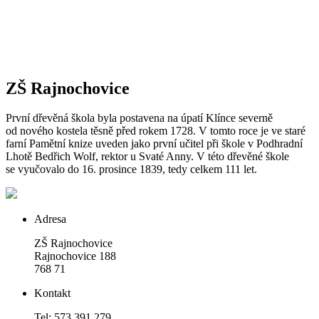
ZŠ Rajnochovice
První dřevěná škola byla postavena na úpatí Klínce severně
od nového kostela těsně před rokem 1728. V tomto roce je ve staré
farní Pamětní knize uveden jako první učitel při škole v Podhradní
Lhotě Bedřich Wolf, rektor u Svaté Anny. V této dřevěné škole
se vyučovalo do 16. prosince 1839, tedy celkem 111 let.
Adresa
ZŠ Rajnochovice
Rajnochovice 188
768 71
Kontakt
Tel: 573 391 279