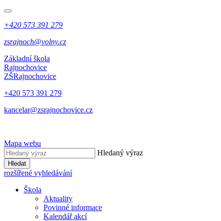
+420 573 391 279
zsrajnoch@volny.cz
Základní škola
Rajnochovice
ZŠ
Rajnochovice
+420 573 391 279
kancelar@zsrajnochovice.cz
Mapa webu
Hledaný výraz
Hledat
rozšířené vyhledávání
Škola
Aktuality
Povinné informace
Kalendář akcí