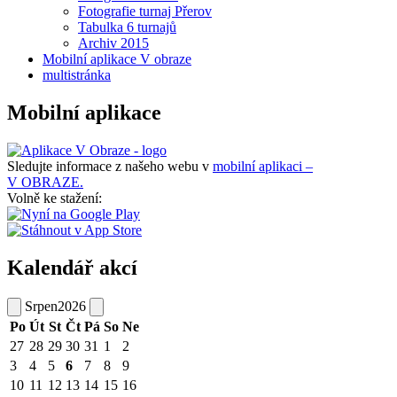
Fotografie turnaj Přerov
Tabulka 6 turnajů
Archiv 2015
Mobilní aplikace V obraze
multistránka
Mobilní aplikace
Sledujte informace z našeho webu v
mobilní aplikaci –
V OBRAZE.
Volně ke stažení:
Kalendář akcí
Srpen
2026
Po
Út
St
Čt
Pá
So
Ne
27
28
29
30
31
1
2
3
4
5
6
7
8
9
10
11
12
13
14
15
16