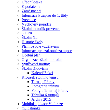
Úřední deska
E-podatelna
Zaměstnanci
Informace k zápisu do 1. třídy
Prevence
Výchovný poradce
Školní metodik prevence
GDPR
Školní řád
Historie školy
Plán rozvoje vzdělávání
Informace pro zákonné zástupce
Učební plán
Organizace školního roku
Vyučovací hodiny
Školní tělocvična
Kalendář akcí
Kroužek stolního tenisu
Turnaje Přerov
Fotografie trénink
Fotografie turnaj Přerov
Tabulka 6 turnajů
Archiv 2015
Mobilní aplikace V obraze
multistránka