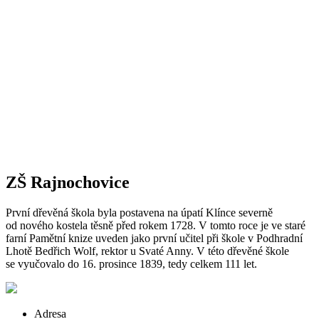
ZŠ Rajnochovice
První dřevěná škola byla postavena na úpatí Klínce severně
od nového kostela těsně před rokem 1728. V tomto roce je ve staré
farní Pamětní knize uveden jako první učitel při škole v Podhradní
Lhotě Bedřich Wolf, rektor u Svaté Anny. V této dřevěné škole
se vyučovalo do 16. prosince 1839, tedy celkem 111 let.
Adresa