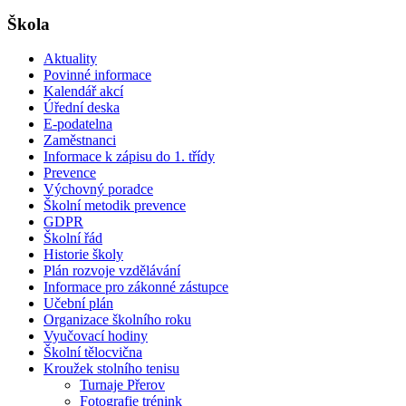
Škola
Aktuality
Povinné informace
Kalendář akcí
Úřední deska
E-podatelna
Zaměstnanci
Informace k zápisu do 1. třídy
Prevence
Výchovný poradce
Školní metodik prevence
GDPR
Školní řád
Historie školy
Plán rozvoje vzdělávání
Informace pro zákonné zástupce
Učební plán
Organizace školního roku
Vyučovací hodiny
Školní tělocvična
Kroužek stolního tenisu
Turnaje Přerov
Fotografie trénink