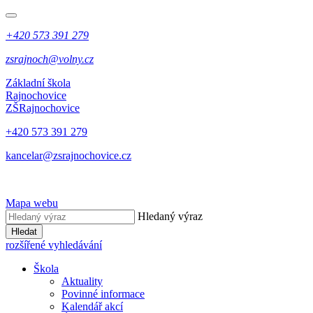
+420 573 391 279
zsrajnoch@volny.cz
Základní škola
Rajnochovice
ZŠ
Rajnochovice
+420 573 391 279
kancelar@zsrajnochovice.cz
Mapa webu
Hledaný výraz
Hledat
rozšířené vyhledávání
Škola
Aktuality
Povinné informace
Kalendář akcí