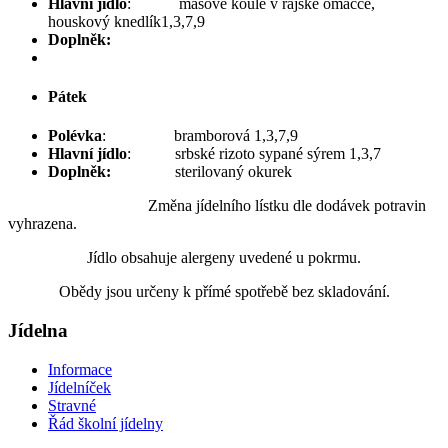
Hlavní jídlo
: masové koule v rajské omáčce,
houskový knedlík1,3,7,9
Doplněk:
Pátek
Polévka
: bramborová 1,3,7,9
Hlavní jídlo
: srbské rizoto sypané sýrem 1,3,7
Doplněk:
sterilovaný okurek
Změna jídelního lístku dle dodávek potravin
vyhrazena.
Jídlo obsahuje alergeny uvedené u pokrmu.
Obědy jsou určeny k přímé spotřebě bez skladování.
Jídelna
Informace
Jídelníček
Stravné
Řád školní jídelny