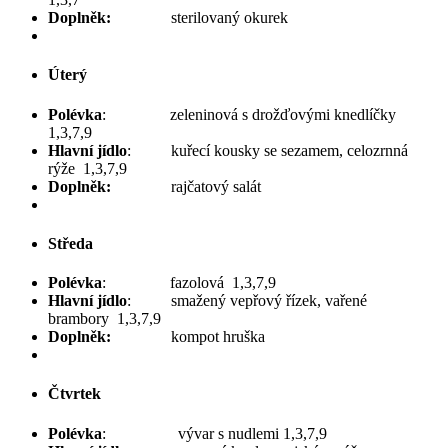
Doplněk:
sterilovaný okurek
Úterý
Polévka
: zeleninová s drožďovými knedlíčky
1,3,7,9
Hlavní jídlo
: kuřecí kousky se sezamem, celozrnná
rýže 1,3,7,9
Doplněk:
rajčatový salát
Středa
Polévka
: fazolová 1,3,7,9
Hlavní jídlo
: smažený vepřový řízek, vařené
brambory 1,3,7,9
Doplněk:
kompot hruška
Čtvrtek
Polévka
: vývar s nudlemi 1,3,7,9