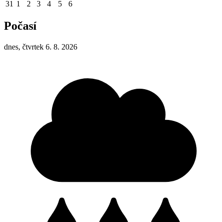
31
1
2
3
4
5
6
Počasí
dnes, čtvrtek 6. 8. 2026