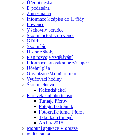
Úřední deska
E-podatelna
Zaměstnanci
Informace k zápisu do 1. třídy
Prevence
Výchovný poradce
Školní metodik prevence
GDPR
Školní řád
Historie školy
Plán rozvoje vzdělávání
Informace pro zákonné zástupce
Učební plán
Organizace školního roku
Vyučovací hodiny
Školní tělocvična
Kalendář akcí
Kroužek stolního tenisu
Turnaje Přerov
Fotografie trénink
Fotografie turnaj Přerov
Tabulka 6 turnajů
Archiv 2015
Mobilní aplikace V obraze
multistránka