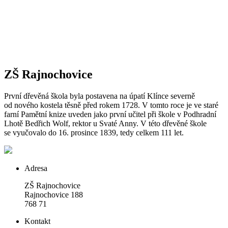
ZŠ Rajnochovice
První dřevěná škola byla postavena na úpatí Klínce severně
od nového kostela těsně před rokem 1728. V tomto roce je ve staré
farní Pamětní knize uveden jako první učitel při škole v Podhradní
Lhotě Bedřich Wolf, rektor u Svaté Anny. V této dřevěné škole
se vyučovalo do 16. prosince 1839, tedy celkem 111 let.
Adresa
ZŠ Rajnochovice
Rajnochovice 188
768 71
Kontakt