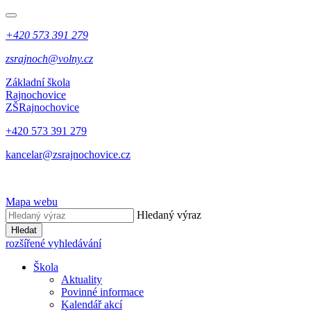
+420 573 391 279
zsrajnoch@volny.cz
Základní škola
Rajnochovice
ZŠ
Rajnochovice
+420 573 391 279
kancelar@zsrajnochovice.cz
Mapa webu
Hledaný výraz
Hledat
rozšířené vyhledávání
Škola
Aktuality
Povinné informace
Kalendář akcí