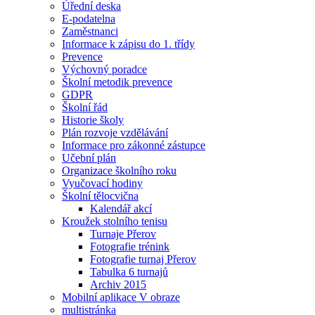
Úřední deska
E-podatelna
Zaměstnanci
Informace k zápisu do 1. třídy
Prevence
Výchovný poradce
Školní metodik prevence
GDPR
Školní řád
Historie školy
Plán rozvoje vzdělávání
Informace pro zákonné zástupce
Učební plán
Organizace školního roku
Vyučovací hodiny
Školní tělocvična
Kalendář akcí
Kroužek stolního tenisu
Turnaje Přerov
Fotografie trénink
Fotografie turnaj Přerov
Tabulka 6 turnajů
Archiv 2015
Mobilní aplikace V obraze
multistránka