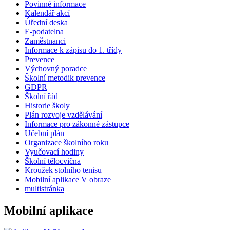
Povinné informace
Kalendář akcí
Úřední deska
E-podatelna
Zaměstnanci
Informace k zápisu do 1. třídy
Prevence
Výchovný poradce
Školní metodik prevence
GDPR
Školní řád
Historie školy
Plán rozvoje vzdělávání
Informace pro zákonné zástupce
Učební plán
Organizace školního roku
Vyučovací hodiny
Školní tělocvična
Kroužek stolního tenisu
Mobilní aplikace V obraze
multistránka
Mobilní aplikace