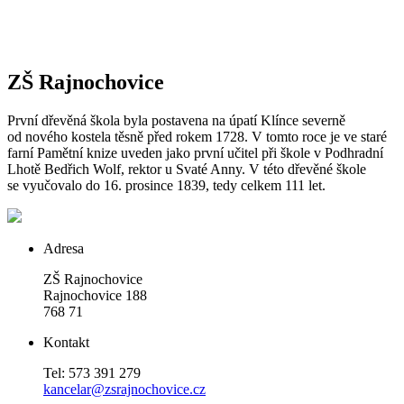
ZŠ Rajnochovice
První dřevěná škola byla postavena na úpatí Klínce severně
od nového kostela těsně před rokem 1728. V tomto roce je ve staré
farní Pamětní knize uveden jako první učitel při škole v Podhradní
Lhotě Bedřich Wolf, rektor u Svaté Anny. V této dřevěné škole
se vyučovalo do 16. prosince 1839, tedy celkem 111 let.
Adresa
ZŠ Rajnochovice
Rajnochovice 188
768 71
Kontakt
Tel: 573 391 279
kancelar@zsrajnochovice.cz