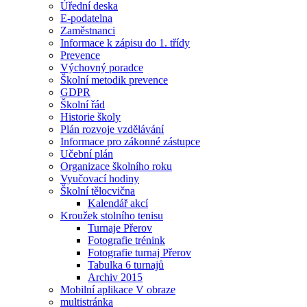
Úřední deska
E-podatelna
Zaměstnanci
Informace k zápisu do 1. třídy
Prevence
Výchovný poradce
Školní metodik prevence
GDPR
Školní řád
Historie školy
Plán rozvoje vzdělávání
Informace pro zákonné zástupce
Učební plán
Organizace školního roku
Vyučovací hodiny
Školní tělocvična
Kalendář akcí
Kroužek stolního tenisu
Turnaje Přerov
Fotografie trénink
Fotografie turnaj Přerov
Tabulka 6 turnajů
Archiv 2015
Mobilní aplikace V obraze
multistránka