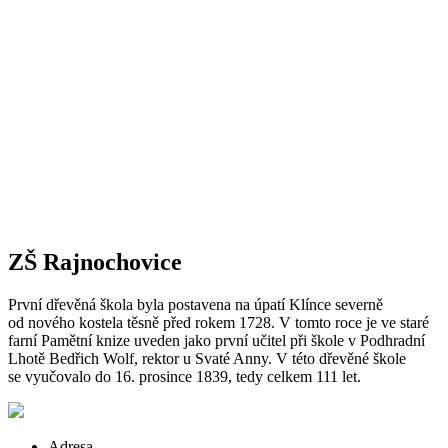
ZŠ Rajnochovice
První dřevěná škola byla postavena na úpatí Klínce severně
od nového kostela těsně před rokem 1728. V tomto roce je ve staré
farní Pamětní knize uveden jako první učitel při škole v Podhradní
Lhotě Bedřich Wolf, rektor u Svaté Anny. V této dřevěné škole
se vyučovalo do 16. prosince 1839, tedy celkem 111 let.
Adresa