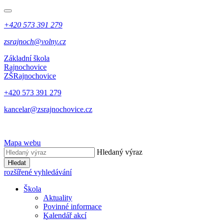
+420 573 391 279
zsrajnoch@volny.cz
Základní škola
Rajnochovice
ZŠ
Rajnochovice
+420 573 391 279
kancelar@zsrajnochovice.cz
Mapa webu
Hledaný výraz
Hledat
rozšířené vyhledávání
Škola
Aktuality
Povinné informace
Kalendář akcí