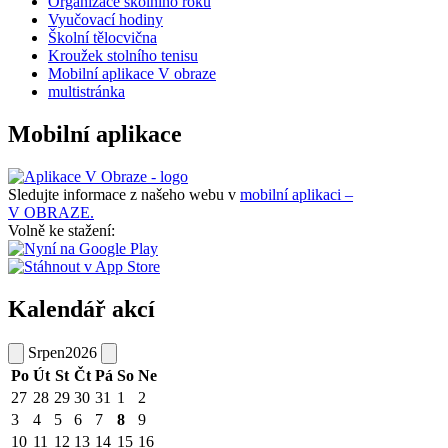
Organizace školního roku
Vyučovací hodiny
Školní tělocvična
Kroužek stolního tenisu
Mobilní aplikace V obraze
multistránka
Mobilní aplikace
Sledujte informace z našeho webu v
mobilní aplikaci –
V OBRAZE.
Volně ke stažení:
Kalendář akcí
Srpen
2026
Po
Út
St
Čt
Pá
So
Ne
27
28
29
30
31
1
2
3
4
5
6
7
8
9
10
11
12
13
14
15
16