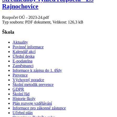
Rajnochovice
Rozpočet OÚ - 2023-24.pdf
Typ souboru: PDF dokument, Velikost: 126,3 kB
Škola
Aktuality
Povinné informace
Kalendář akcí
Úřední deska
E-podatelna
Zaměstnanci
Informace k zápisu do 1. třídy
Prevence
Výchovný poradce
Školní metodik prevence
GDPR
Školní řád
Historie školy
Plán rozvoje vzdělávání
Informace pro zákonné zástupce
Učební plán