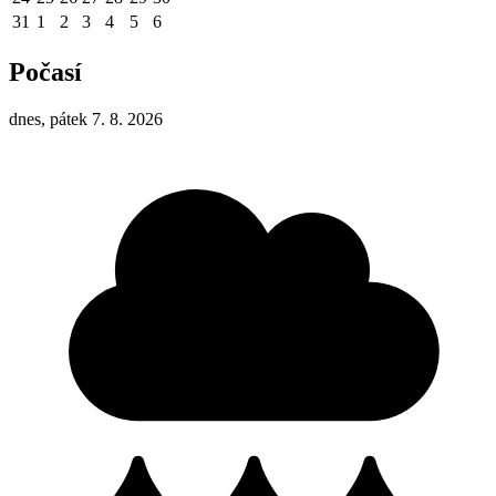
31
1
2
3
4
5
6
Počasí
dnes, pátek 7. 8. 2026