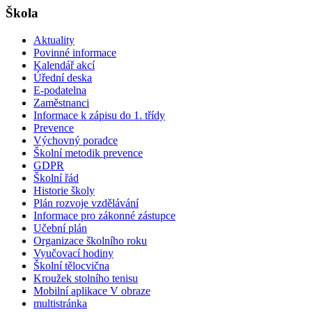
Škola
Aktuality
Povinné informace
Kalendář akcí
Úřední deska
E-podatelna
Zaměstnanci
Informace k zápisu do 1. třídy
Prevence
Výchovný poradce
Školní metodik prevence
GDPR
Školní řád
Historie školy
Plán rozvoje vzdělávání
Informace pro zákonné zástupce
Učební plán
Organizace školního roku
Vyučovací hodiny
Školní tělocvična
Kroužek stolního tenisu
Mobilní aplikace V obraze
multistránka