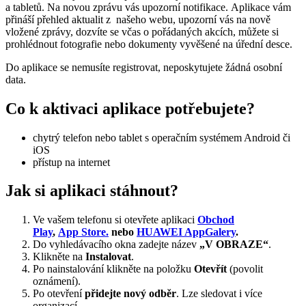
a tabletů. Na novou zprávu vás upozorní notifikace. Aplikace vám
přináší přehled aktualit z našeho webu, upozorní vás na nově
vložené zprávy, dozvíte se včas o pořádaných akcích, můžete si
prohlédnout fotografie nebo dokumenty vyvěšené na úřední desce.
Do aplikace se nemusíte registrovat, neposkytujete žádná osobní
data.
Co k aktivaci aplikace potřebujete?
chytrý telefon nebo tablet s operačním systémem Android či
iOS
přístup na internet
Jak si aplikaci stáhnout?
Ve vašem telefonu si otevřete aplikaci
Obchod
Play
,
App Store.
nebo
HUAWEI AppGalery
.
Do vyhledávacího okna zadejte název
„V OBRAZE“
.
Klikněte na
Instalovat
.
Po nainstalování klikněte na položku
Otevřít
(povolit
oznámení).
Po otevření
přidejte nový odběr
. Lze sledovat i více
organizací.