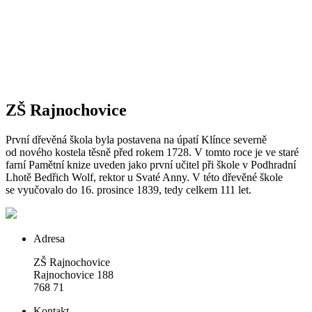
ZŠ Rajnochovice
První dřevěná škola byla postavena na úpatí Klínce severně
od nového kostela těsně před rokem 1728. V tomto roce je ve staré
farní Pamětní knize uveden jako první učitel při škole v Podhradní
Lhotě Bedřich Wolf, rektor u Svaté Anny. V této dřevěné škole
se vyučovalo do 16. prosince 1839, tedy celkem 111 let.
Adresa
ZŠ Rajnochovice
Rajnochovice 188
768 71
Kontakt