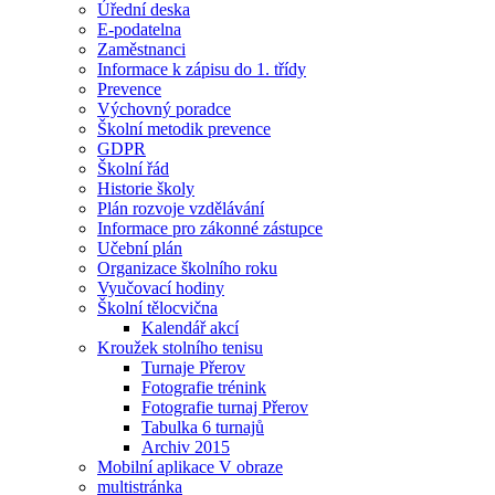
Úřední deska
E-podatelna
Zaměstnanci
Informace k zápisu do 1. třídy
Prevence
Výchovný poradce
Školní metodik prevence
GDPR
Školní řád
Historie školy
Plán rozvoje vzdělávání
Informace pro zákonné zástupce
Učební plán
Organizace školního roku
Vyučovací hodiny
Školní tělocvična
Kalendář akcí
Kroužek stolního tenisu
Turnaje Přerov
Fotografie trénink
Fotografie turnaj Přerov
Tabulka 6 turnajů
Archiv 2015
Mobilní aplikace V obraze
multistránka