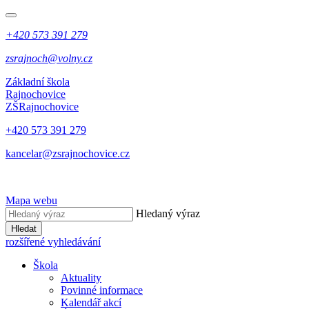
+420 573 391 279
zsrajnoch@volny.cz
Základní škola
Rajnochovice
ZŠ
Rajnochovice
+420 573 391 279
kancelar@zsrajnochovice.cz
Mapa webu
Hledaný výraz
Hledat
rozšířené vyhledávání
Škola
Aktuality
Povinné informace
Kalendář akcí