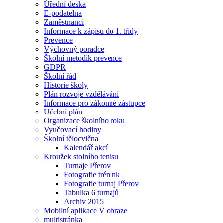
Úřední deska
E-podatelna
Zaměstnanci
Informace k zápisu do 1. třídy
Prevence
Výchovný poradce
Školní metodik prevence
GDPR
Školní řád
Historie školy
Plán rozvoje vzdělávání
Informace pro zákonné zástupce
Učební plán
Organizace školního roku
Vyučovací hodiny
Školní tělocvična
Kalendář akcí
Kroužek stolního tenisu
Turnaje Přerov
Fotografie trénink
Fotografie turnaj Přerov
Tabulka 6 turnajů
Archiv 2015
Mobilní aplikace V obraze
multistránka