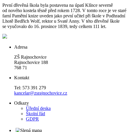
První dřevěná škola byla postavena na úpatí Klínce severně
od nového kostela těsně před rokem 1728. V tomto roce je ve staré
farní Pamětní knize uveden jako první učitel při škole v Podhradní
Lhotě Bedřich Wolf, rektor u Svaté Anny. V této dřevěné škole
se vyučovalo do 16. prosince 1839, tedy celkem 111 let.
Adresa
ZŠ Rajnochovice
Rajnochovice 188
768 71
Kontakt
Tel: 573 391 279
kancelar@zsrajnochovice.cz
Odkazy
Úřední deska
Školní řád
GDPR