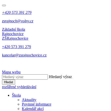
+420 573 391 279
zsrajnoch@volny.cz
Základní škola
Rajnochovice
ZŠ
Rajnochovice
+420 573 391 279
kancelar@zsrajnochovice.cz
Mapa webu
Hledaný výraz
Hledat
rozšířené vyhledávání
Škola
Aktuality
Povinné informace
Kalendář akcí