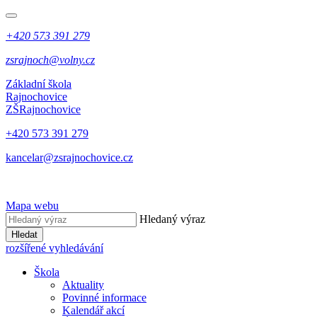
+420 573 391 279
zsrajnoch@volny.cz
Základní škola
Rajnochovice
ZŠ
Rajnochovice
+420 573 391 279
kancelar@zsrajnochovice.cz
Mapa webu
Hledaný výraz
Hledat
rozšířené vyhledávání
Škola
Aktuality
Povinné informace
Kalendář akcí