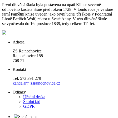
První dřevěná škola byla postavena na úpatí Klínce severně
od nového kostela těsně před rokem 1728. V tomto roce je ve staré
farní Pamětní knize uveden jako první učitel při škole v Podhradní
Lhotě Bedřich Wolf, rektor u Svaté Anny. V této dřevěné škole
se vyučovalo do 16. prosince 1839, tedy celkem 111 let.
Adresa
ZŠ Rajnochovice
Rajnochovice 188
768 71
Kontakt
Tel: 573 391 279
kancelar@zsrajnochovice.cz
Odkazy
Úřední deska
Školní řád
GDPR