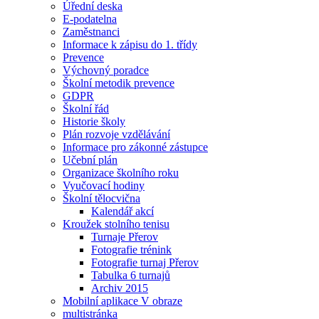
Úřední deska
E-podatelna
Zaměstnanci
Informace k zápisu do 1. třídy
Prevence
Výchovný poradce
Školní metodik prevence
GDPR
Školní řád
Historie školy
Plán rozvoje vzdělávání
Informace pro zákonné zástupce
Učební plán
Organizace školního roku
Vyučovací hodiny
Školní tělocvična
Kalendář akcí
Kroužek stolního tenisu
Turnaje Přerov
Fotografie trénink
Fotografie turnaj Přerov
Tabulka 6 turnajů
Archiv 2015
Mobilní aplikace V obraze
multistránka