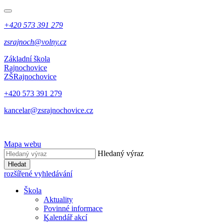
+420 573 391 279
zsrajnoch@volny.cz
Základní škola
Rajnochovice
ZŠ
Rajnochovice
+420 573 391 279
kancelar@zsrajnochovice.cz
Mapa webu
Hledaný výraz
Hledat
rozšířené vyhledávání
Škola
Aktuality
Povinné informace
Kalendář akcí