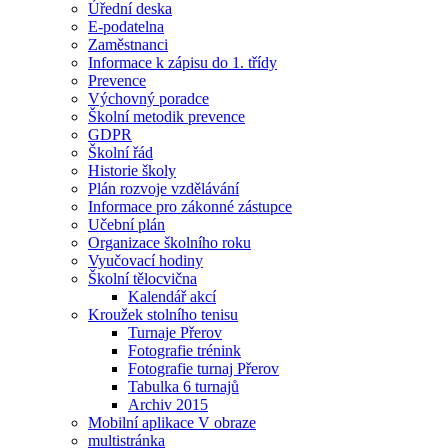
Úřední deska
E-podatelna
Zaměstnanci
Informace k zápisu do 1. třídy
Prevence
Výchovný poradce
Školní metodik prevence
GDPR
Školní řád
Historie školy
Plán rozvoje vzdělávání
Informace pro zákonné zástupce
Učební plán
Organizace školního roku
Vyučovací hodiny
Školní tělocvična
Kalendář akcí
Kroužek stolního tenisu
Turnaje Přerov
Fotografie trénink
Fotografie turnaj Přerov
Tabulka 6 turnajů
Archiv 2015
Mobilní aplikace V obraze
multistránka