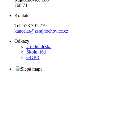
768 71
Kontakt
Tel: 573 391 279
kancelar@zsrajnochovice.cz
Odkazy
Úřední deska
Školní řád
GDPR