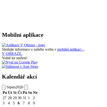
Mobilní aplikace
Sledujte informace z našeho webu v
mobilní aplikaci –
V OBRAZE.
Volně ke stažení:
Kalendář akcí
Srpen
2026
Po
Út
St
Čt
Pá
So
Ne
27
28
29
30
31
1
2
3
4
5
6
7
8
9