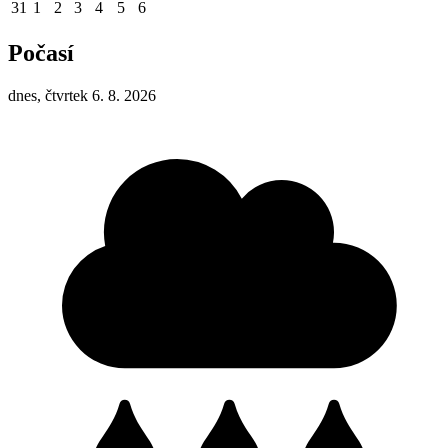
31
1
2
3
4
5
6
Počasí
dnes, čtvrtek 6. 8. 2026