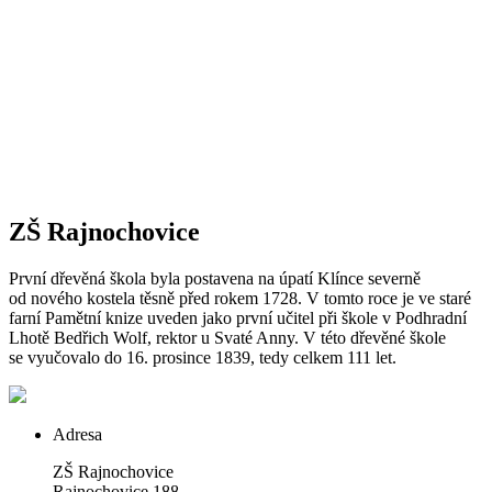
ZŠ Rajnochovice
První dřevěná škola byla postavena na úpatí Klínce severně
od nového kostela těsně před rokem 1728. V tomto roce je ve staré
farní Pamětní knize uveden jako první učitel při škole v Podhradní
Lhotě Bedřich Wolf, rektor u Svaté Anny. V této dřevěné škole
se vyučovalo do 16. prosince 1839, tedy celkem 111 let.
Adresa
ZŠ Rajnochovice
Rajnochovice 188