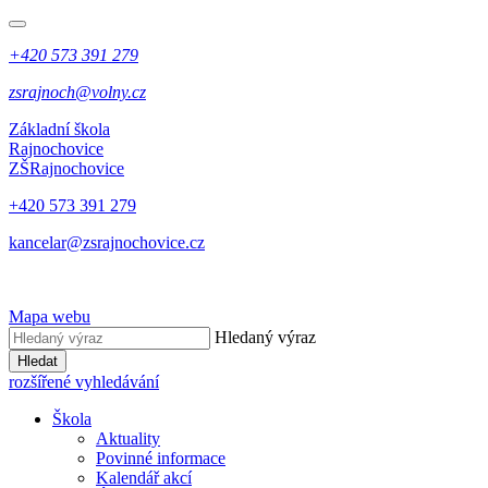
+420 573 391 279
zsrajnoch@volny.cz
Základní škola
Rajnochovice
ZŠ
Rajnochovice
+420 573 391 279
kancelar@zsrajnochovice.cz
Mapa webu
Hledaný výraz
Hledat
rozšířené vyhledávání
Škola
Aktuality
Povinné informace
Kalendář akcí