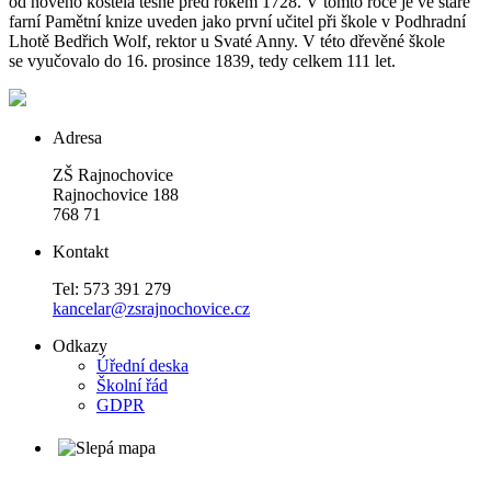
od nového kostela těsně před rokem 1728. V tomto roce je ve staré
farní Pamětní knize uveden jako první učitel při škole v Podhradní
Lhotě Bedřich Wolf, rektor u Svaté Anny. V této dřevěné škole
se vyučovalo do 16. prosince 1839, tedy celkem 111 let.
Adresa
ZŠ Rajnochovice
Rajnochovice 188
768 71
Kontakt
Tel: 573 391 279
kancelar@zsrajnochovice.cz
Odkazy
Úřední deska
Školní řád
GDPR