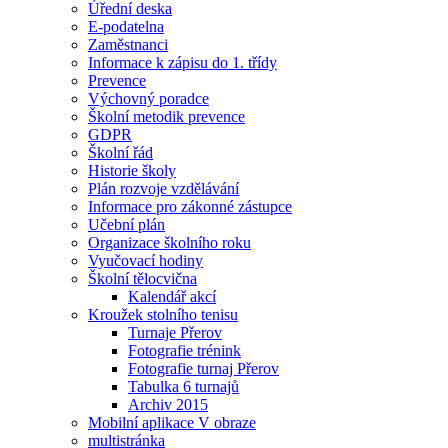
Úřední deska
E-podatelna
Zaměstnanci
Informace k zápisu do 1. třídy
Prevence
Výchovný poradce
Školní metodik prevence
GDPR
Školní řád
Historie školy
Plán rozvoje vzdělávání
Informace pro zákonné zástupce
Učební plán
Organizace školního roku
Vyučovací hodiny
Školní tělocvična
Kalendář akcí
Kroužek stolního tenisu
Turnaje Přerov
Fotografie trénink
Fotografie turnaj Přerov
Tabulka 6 turnajů
Archiv 2015
Mobilní aplikace V obraze
multistránka