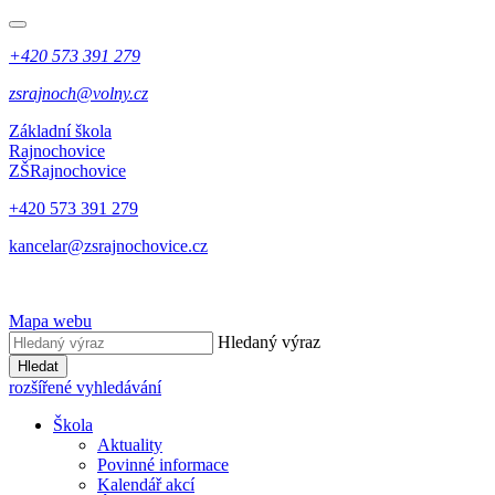
+420 573 391 279
zsrajnoch@volny.cz
Základní škola
Rajnochovice
ZŠ
Rajnochovice
+420 573 391 279
kancelar@zsrajnochovice.cz
Mapa webu
Hledaný výraz
Hledat
rozšířené vyhledávání
Škola
Aktuality
Povinné informace
Kalendář akcí