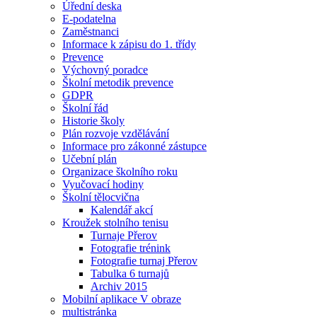
Úřední deska
E-podatelna
Zaměstnanci
Informace k zápisu do 1. třídy
Prevence
Výchovný poradce
Školní metodik prevence
GDPR
Školní řád
Historie školy
Plán rozvoje vzdělávání
Informace pro zákonné zástupce
Učební plán
Organizace školního roku
Vyučovací hodiny
Školní tělocvična
Kalendář akcí
Kroužek stolního tenisu
Turnaje Přerov
Fotografie trénink
Fotografie turnaj Přerov
Tabulka 6 turnajů
Archiv 2015
Mobilní aplikace V obraze
multistránka