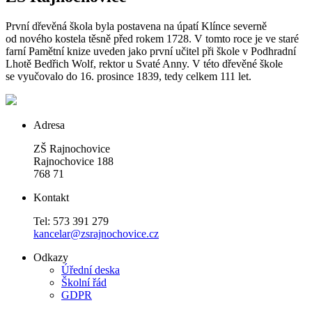
První dřevěná škola byla postavena na úpatí Klínce severně
od nového kostela těsně před rokem 1728. V tomto roce je ve staré
farní Pamětní knize uveden jako první učitel při škole v Podhradní
Lhotě Bedřich Wolf, rektor u Svaté Anny. V této dřevěné škole
se vyučovalo do 16. prosince 1839, tedy celkem 111 let.
Adresa
ZŠ Rajnochovice
Rajnochovice 188
768 71
Kontakt
Tel: 573 391 279
kancelar@zsrajnochovice.cz
Odkazy
Úřední deska
Školní řád
GDPR