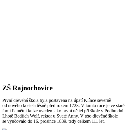
ZŠ Rajnochovice
První dřevěná škola byla postavena na úpatí Klínce severně
od nového kostela těsně před rokem 1728. V tomto roce je ve staré
farní Pamětní knize uveden jako první učitel při škole v Podhradní
Lhotě Bedřich Wolf, rektor u Svaté Anny. V této dřevěné škole
se vyučovalo do 16. prosince 1839, tedy celkem 111 let.