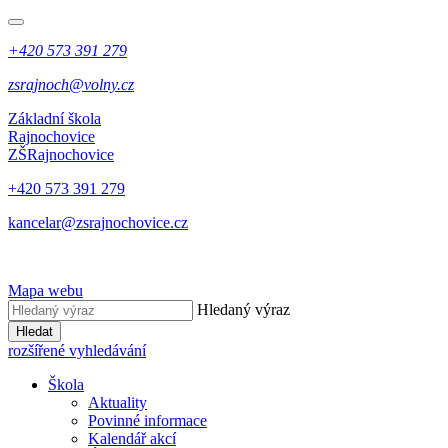
+420 573 391 279
zsrajnoch@volny.cz
Základní škola
Rajnochovice
ZŠ
Rajnochovice
+420 573 391 279
kancelar@zsrajnochovice.cz
Mapa webu
Hledaný výraz
Hledat
rozšířené vyhledávání
Škola
Aktuality
Povinné informace
Kalendář akcí