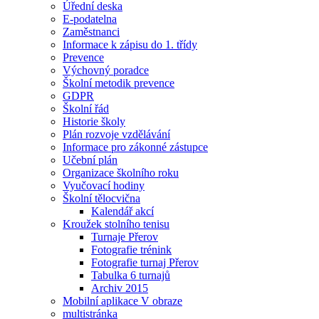
Úřední deska
E-podatelna
Zaměstnanci
Informace k zápisu do 1. třídy
Prevence
Výchovný poradce
Školní metodik prevence
GDPR
Školní řád
Historie školy
Plán rozvoje vzdělávání
Informace pro zákonné zástupce
Učební plán
Organizace školního roku
Vyučovací hodiny
Školní tělocvična
Kalendář akcí
Kroužek stolního tenisu
Turnaje Přerov
Fotografie trénink
Fotografie turnaj Přerov
Tabulka 6 turnajů
Archiv 2015
Mobilní aplikace V obraze
multistránka