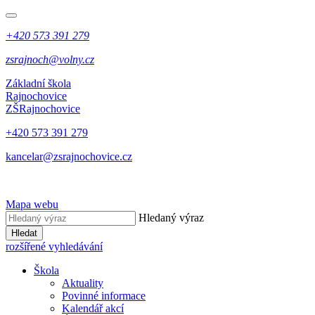
+420 573 391 279
zsrajnoch@volny.cz
Základní škola
Rajnochovice
ZŠ
Rajnochovice
+420 573 391 279
kancelar@zsrajnochovice.cz
Mapa webu
Hledaný výraz
Hledat
rozšířené vyhledávání
Škola
Aktuality
Povinné informace
Kalendář akcí