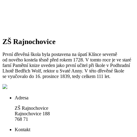
ZŠ Rajnochovice
První dřevěná škola byla postavena na úpatí Klínce severně
od nového kostela těsně před rokem 1728. V tomto roce je ve staré
farní Pamětní knize uveden jako první učitel při škole v Podhradní
Lhotě Bedřich Wolf, rektor u Svaté Anny. V této dřevěné škole
se vyučovalo do 16. prosince 1839, tedy celkem 111 let.
Adresa
ZŠ Rajnochovice
Rajnochovice 188
768 71
Kontakt