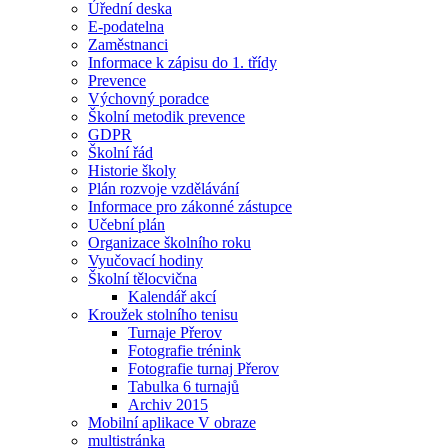
Úřední deska
E-podatelna
Zaměstnanci
Informace k zápisu do 1. třídy
Prevence
Výchovný poradce
Školní metodik prevence
GDPR
Školní řád
Historie školy
Plán rozvoje vzdělávání
Informace pro zákonné zástupce
Učební plán
Organizace školního roku
Vyučovací hodiny
Školní tělocvična
Kalendář akcí
Kroužek stolního tenisu
Turnaje Přerov
Fotografie trénink
Fotografie turnaj Přerov
Tabulka 6 turnajů
Archiv 2015
Mobilní aplikace V obraze
multistránka