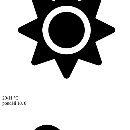
29/11 °C
pondělí
10. 8.