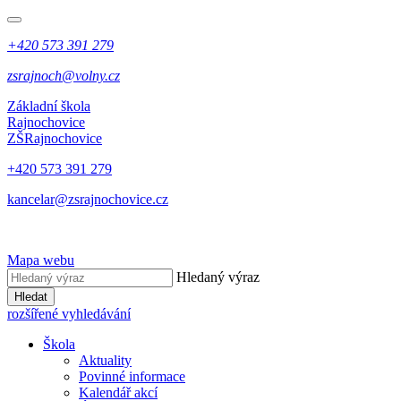
+420 573 391 279
zsrajnoch@volny.cz
Základní škola
Rajnochovice
ZŠ
Rajnochovice
+420 573 391 279
kancelar@zsrajnochovice.cz
Mapa webu
Hledaný výraz
Hledat
rozšířené vyhledávání
Škola
Aktuality
Povinné informace
Kalendář akcí