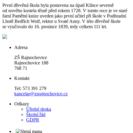
První dřevěná škola byla postavena na úpatí Klínce severně
od nového kostela těsně před rokem 1728. V tomto roce je ve staré
farní Pamětní knize uveden jako první učitel při škole v Podhradní
Lhotě Bedřich Wolf, rektor u Svaté Anny. V této dřevěné škole
se vyučovalo do 16. prosince 1839, tedy celkem 111 let.
Adresa
ZŠ Rajnochovice
Rajnochovice 188
768 71
Kontakt
Tel: 573 391 279
kancelar@zsrajnochovice.cz
Odkazy
Úřední deska
Školní řád
GDPR