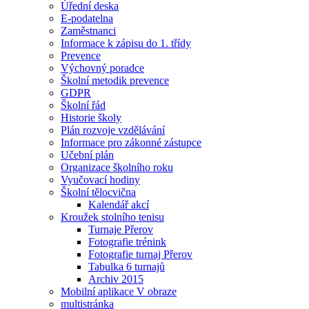
Úřední deska
E-podatelna
Zaměstnanci
Informace k zápisu do 1. třídy
Prevence
Výchovný poradce
Školní metodik prevence
GDPR
Školní řád
Historie školy
Plán rozvoje vzdělávání
Informace pro zákonné zástupce
Učební plán
Organizace školního roku
Vyučovací hodiny
Školní tělocvična
Kalendář akcí
Kroužek stolního tenisu
Turnaje Přerov
Fotografie trénink
Fotografie turnaj Přerov
Tabulka 6 turnajů
Archiv 2015
Mobilní aplikace V obraze
multistránka